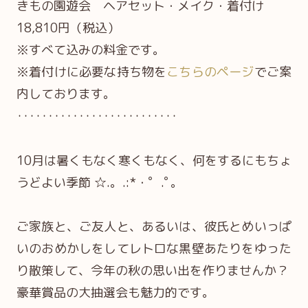
きもの園遊会 ヘアセット・メイク・着付け
18,810円（税込）
※すべて込みの料金です。
※着付けに必要な持ち物を
こちらのページ
でご案
内しております。
‥‥‥‥‥‥‥‥‥‥‥‥‥
10月は暑くもなく寒くもなく、何をするにもちょ
うどよい季節 ☆.。.:*・゜.ﾟ｡
ご家族と、ご友人と、あるいは、彼氏と
めいっぱ
いのおめかしをしてレトロな黒壁あたりをゆった
り散策して、
今年の秋の思い出を作りませんか？
豪華賞品の大抽選会も魅力的です。